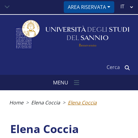
Salta
Select
AREA RISERVATA
al
your
contenuto
language
principale
UNIVERSITÀ
DEGLI
STUDI
DEL
SANNIO
Benevento
Cerca
MENU
Briciole
di
Home
Elena Coccia
Elena Coccia
pane
Elena Coccia