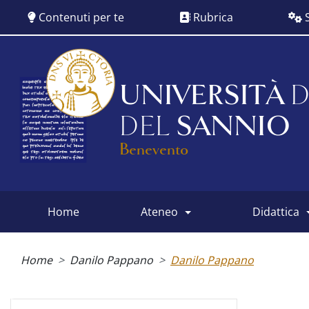
Salta
Contenuti per te
Rubrica
S
al
contenuto
principale
UNIVERSITÀ
D
DEL
SANNIO
Benevento
home
ateneo
didattica
Main
menu
Briciole
di
Home
Danilo Pappano
Danilo Pappano
pane