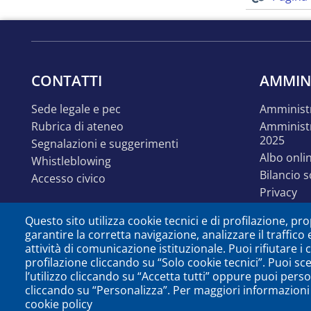
CONTATTI
AMMIN
sede legale e pec
amminist
rubrica di ateneo
amministrazione trasparente
2025
segnalazioni e suggerimenti
albo onli
whistleblowing
bilancio 
accesso civico
privacy
linguaggi
Questo sito utilizza cookie tecnici e di profilazione, prop
accessibil
garantire la corretta navigazione, analizzare il traffico 
disabilit
attività di comunicazione istituzionale. Puoi rifiutare i
identità e linee guida
profilazione cliccando su “Solo cookie tecnici”. Puoi sc
comunica
l’utilizzo cliccando su “Accetta tutti” oppure puoi perso
cliccando su “Personalizza”. Per maggiori informazioni 
open dat
cookie policy