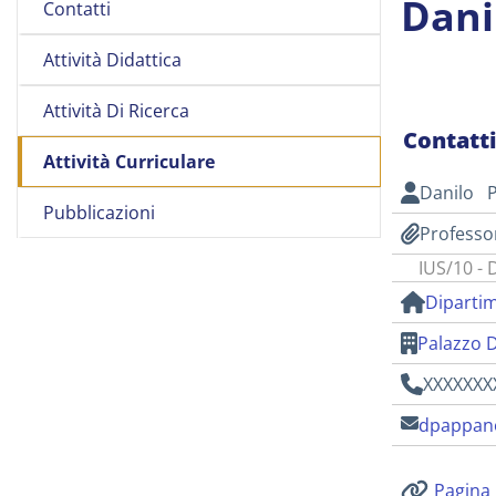
Dani
Contatti
Attività Didattica
Attività Di Ricerca
Contatt
Attività Curriculare
Danilo 
Pubblicazioni
Professo
IUS/10 - 
Dipartim
Palazzo 
XXXXXXX
dpappano
Pagina 