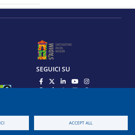
SEGUICI SU
PODCAST
APP
CI
ACCEPT ALL