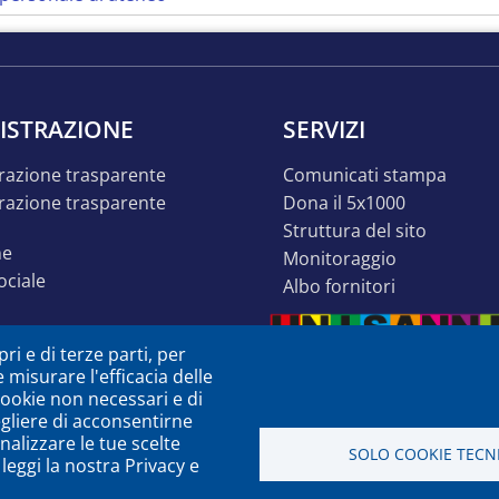
ISTRAZIONE
SERVIZI
razione trasparente
comunicati stampa
dona il 5x1000
struttura del sito
ne
monitoraggio
sociale
albo fornitori
o inclusivo
ri e di terze parti, per
ità
e misurare l'efficacia delle
à o dsa
 cookie non necessari e di
egliere di acconsentirne
zione
nalizzare le tue scelte
SOLO COOKIE TECNI
leggi la nostra Privacy e
a