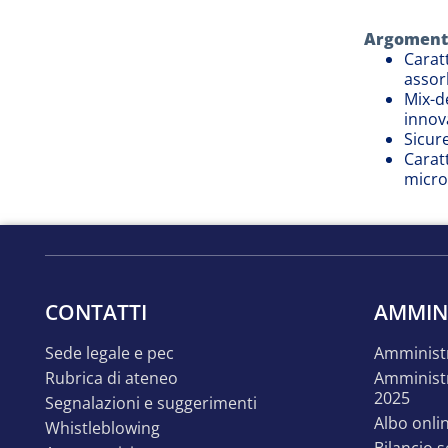
Argomenti
Carat
assor
Mix-de
innova
Sicur
Carat
micro
CONTATTI
AMMIN
sede legale e pec
amminist
rubrica di ateneo
amministrazione trasparente
2025
segnalazioni e suggerimenti
albo onli
whistleblowing