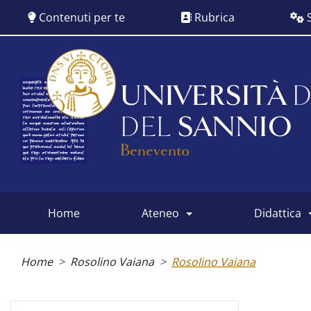
Salta
Contenuti per te
Rubrica
S
al
contenuto
principale
UNIVERSITÀ
D
DEL
SANNIO
Benevento
home
ateneo
didattica
Main
menu
Briciole
di
Home
Rosolino Vaiana
Rosolino Vaiana
pane