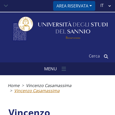
Salta
Select
AREA RISERVATA
al
your
contenuto
language
principale
UNIVERSITÀ
DEGLI
STUDI
DEL
SANNIO
Benevento
Cerca
MENU
Briciole
di
Home
Vincenzo Casamassima
pane
Vincenzo Casamassima
Vincenzo