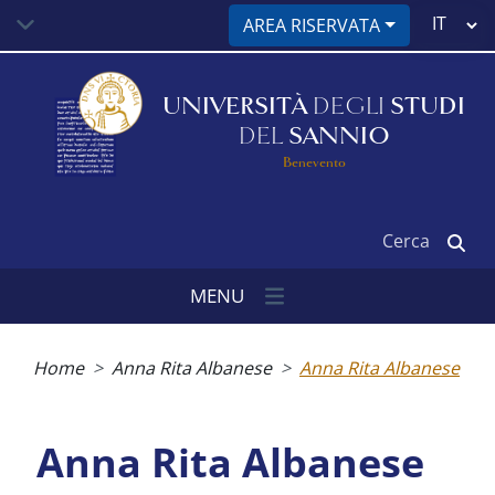
Salta
Select
AREA RISERVATA
al
your
contenuto
language
principale
UNIVERSITÀ
DEGLI
STUDI
DEL
SANNIO
Benevento
Cerca
MENU
Briciole
di
Home
Anna Rita Albanese
Anna Rita Albanese
pane
Anna Rita Albanese