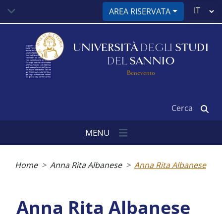
Salta
Select
AREA RISERVATA
al
your
contenuto
language
principale
UNIVERSITÀ
DEGLI
STUDI
DEL
SANNIO
Benevento
Cerca
MENU
Briciole
di
Home
Anna Rita Albanese
Anna Rita Albanese
pane
Anna Rita Albanese