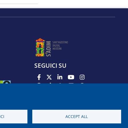
SEGUICI SU
PODCAST
APP
CI
ACCEPT ALL