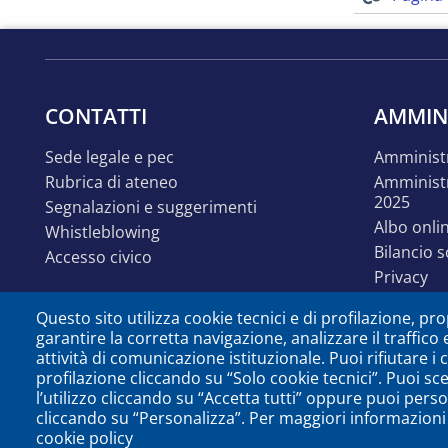
CONTATTI
AMMIN
sede legale e pec
amminist
rubrica di ateneo
amministrazione trasparente
2025
segnalazioni e suggerimenti
albo onli
whistleblowing
bilancio 
accesso civico
privacy
linguaggi
Questo sito utilizza cookie tecnici e di profilazione, prop
accessibil
garantire la corretta navigazione, analizzare il traffico 
disabilit
attività di comunicazione istituzionale. Puoi rifiutare i
identità e linee guida
profilazione cliccando su “Solo cookie tecnici”. Puoi sc
comunica
l’utilizzo cliccando su “Accetta tutti” oppure puoi perso
cliccando su “Personalizza”. Per maggiori informazioni 
open dat
cookie policy