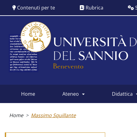
Salta
Contenuti per te
Rubrica
S
al
contenuto
principale
UNIVERSITÀ
D
DEL
SANNIO
Benevento
home
ateneo
didattica
Main
menu
Briciole
di
Home
Massimo Squillante
pane