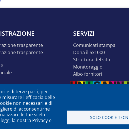
ISTRAZIONE
SERVIZI
razione trasparente
comunicati stampa
dona il 5x1000
struttura del sito
ne
monitoraggio
sociale
albo fornitori
o inclusivo
ri e di terze parti, per
ità
e misurare l'efficacia delle
à o dsa
 cookie non necessari e di
egliere di acconsentirne
zione
nalizzare le tue scelte
SOLO COOKIE TECNI
leggi la nostra Privacy e
a