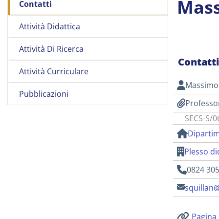
Mass
Contatti
Attività Didattica
Attività Di Ricerca
Contatt
Attività Curriculare
Massimo 
Pubblicazioni
Professo
SECS-S/06
Dipartim
Plesso di
0824 30
squillan@
Pagina 