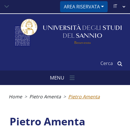
Salta
Select
AREA RISERVATA
al
your
contenuto
language
principale
UNIVERSITÀ
DEGLI
STUDI
DEL
SANNIO
Benevento
Cerca
MENU
Briciole
di
Home
Pietro Amenta
Pietro Amenta
pane
Pietro Amenta