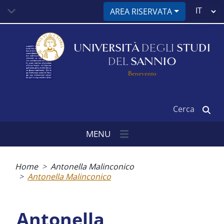
Salta
Select
AREA RISERVATA
al
your
contenuto
language
principale
UNIVERSITÀ
DEGLI
STUDI
DEL
SANNIO
Benevento
Cerca
MENU
Briciole
di
Home
Antonella Malinconico
pane
Antonella Malinconico
Antonella