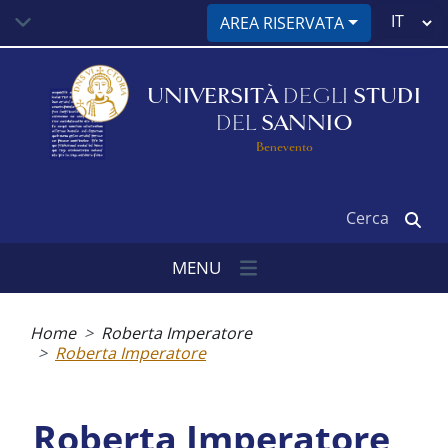
Salta
Select
AREA RISERVATA
al
your
contenuto
language
principale
UNIVERSITÀ
DEGLI
STUDI
DEL
SANNIO
Benevento
Cerca
MENU
Briciole
di
Home
Roberta Imperatore
pane
Roberta Imperatore
Roberta Imperatore