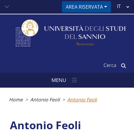
Salta
Select
AREA RISERVATA
al
your
contenuto
language
principale
UNIVERSITÀ
DEGLI
STUDI
DEL
SANNIO
Benevento
Cerca
MENU
Briciole
di
Home
Antonio Feoli
Antonio Feoli
pane
Antonio Feoli