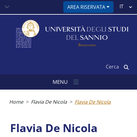
Salta
Select
AREA RISERVATA
al
your
contenuto
language
principale
UNIVERSITÀ
DEGLI
STUDI
DEL
SANNIO
Benevento
Cerca
MENU
Briciole
di
Home
Flavia De Nicola
Flavia De Nicola
pane
Flavia De Nicola