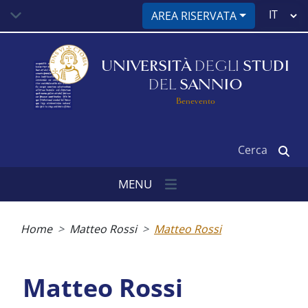
Salta
Select
AREA RISERVATA
al
your
contenuto
language
principale
UNIVERSITÀ
DEGLI
STUDI
DEL
SANNIO
Benevento
Cerca
MENU
Briciole
di
Home
Matteo Rossi
Matteo Rossi
pane
Matteo Rossi