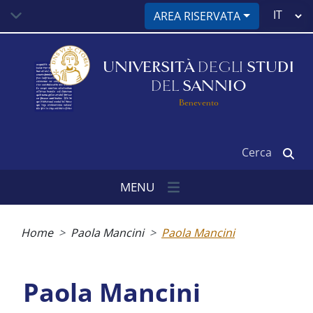
Salta
Select
AREA RISERVATA
al
your
contenuto
language
principale
UNIVERSITÀ
DEGLI
STUDI
DEL
SANNIO
Benevento
Cerca
MENU
Briciole
di
Home
Paola Mancini
Paola Mancini
pane
Paola Mancini