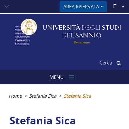
Salta
Select
AREA RISERVATA
al
your
contenuto
language
principale
UNIVERSITÀ
DEGLI
STUDI
DEL
SANNIO
Benevento
Cerca
MENU
Briciole
di
Home
Stefania Sica
Stefania Sica
pane
Stefania Sica