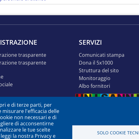
ISTRAZIONE
SERVIZI
razione trasparente
comunicati stampa
dona il 5x1000
struttura del sito
ne
monitoraggio
sociale
albo fornitori
o inclusivo
ri e di terze parti, per
ità
e misurare l'efficacia delle
à o dsa
 cookie non necessari e di
egliere di acconsentirne
zione
nalizzare le tue scelte
SOLO COOKIE TECNI
leggi la nostra Privacy e
a