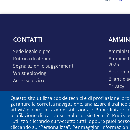
CONTATTI
AMMIN
sede legale e pec
amminist
rubrica di ateneo
amministrazione trasparente
2025
segnalazioni e suggerimenti
albo onli
whistleblowing
bilancio 
accesso civico
privacy
linguaggi
Questo sito utilizza cookie tecnici e di profilazione, prop
accessibil
garantire la corretta navigazione, analizzare il traffico 
disabilit
attività di comunicazione istituzionale. Puoi rifiutare i
identità e linee guida
profilazione cliccando su “Solo cookie tecnici”. Puoi sc
comunica
l’utilizzo cliccando su “Accetta tutti” oppure puoi perso
cliccando su “Personalizza”. Per maggiori informazioni 
open dat