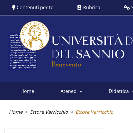
Salta
Contenuti per te
Rubrica
S
al
contenuto
principale
UNIVERSITÀ
D
DEL
SANNIO
Benevento
home
ateneo
didattica
Main
menu
Briciole
di
Home
Ettore Varricchio
Ettore Varricchio
pane