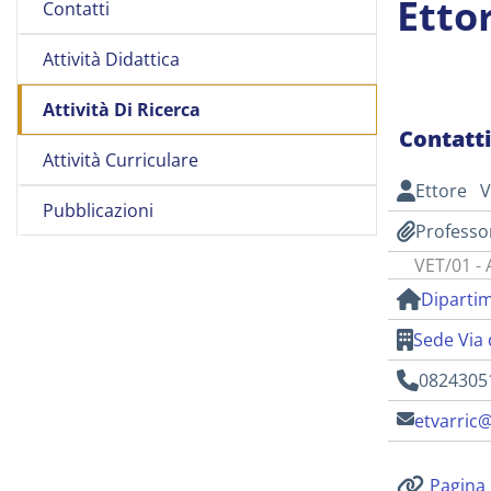
Etto
Contatti
Attività Didattica
Attività Di Ricerca
Contatt
Attività Curriculare
Ettore V
Pubblicazioni
Professo
VET/01 - 
Dipartim
Sede Via 
0824305
etvarric@
Pagina 