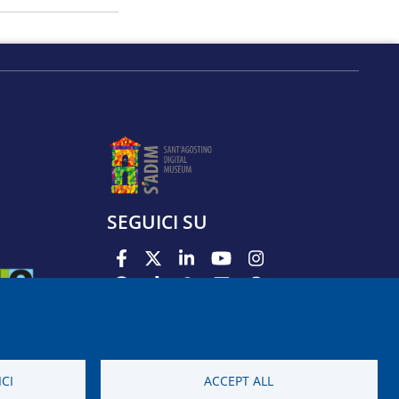
SEGUICI SU
PODCAST
APP
CI
ACCEPT ALL