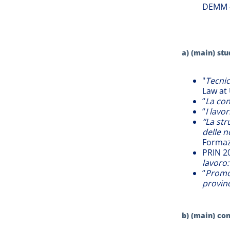
DEMM –
a) (main) st
"
Tecnic
Law at 
“
La con
“
I lavor
“La str
delle n
Formazi
PRIN 2
lavoro:
“
Promoz
provinc
b) (main) co