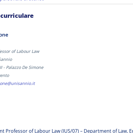
 curriculare
one
fessor of Labour Law
Sannio
II - Palazzo De Simone
vento
one@unisannio.it
ant Professor of Labour Law (IUS/07) – Department of Law