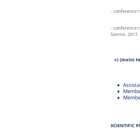
- conference r
- conference r
Sannio, 2017.
c) (main) te
Assist
Member 
Member 
SCIENTIFIC 