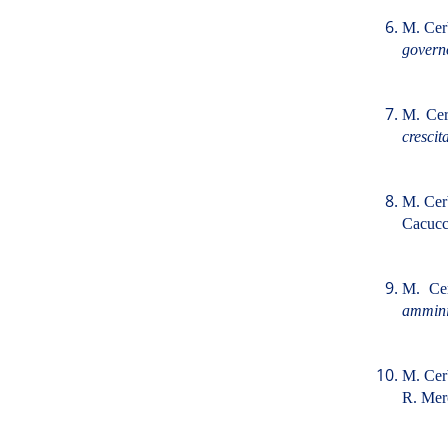
M. Cer
governo
M. Ce
crescit
M. Cer
Cacucci
M. Cer
amminis
M. Ce
R. Merc