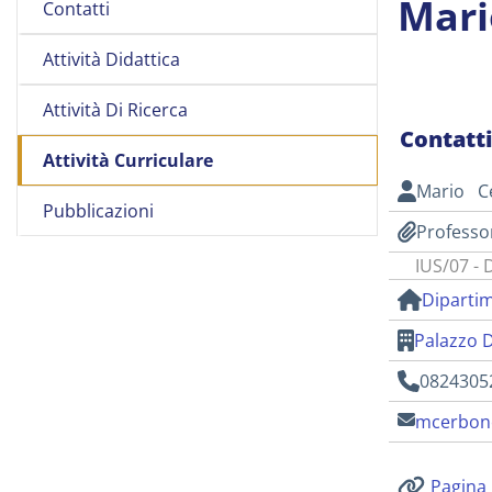
Mari
Contatti
Attività Didattica
Attività Di Ricerca
Contatt
Attività Curriculare
Mario C
Pubblicazioni
Professo
IUS/07 - 
Dipartim
Palazzo 
0824305
mcerbone
Pagina 