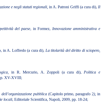
azione e negli statuti regionali,
in A. Patroni Griffi (a cura di),
Il
etitività del paese
, in Formez,
Innovazione amministrativa e
o
, in A. Loffredo (a cura di),
La titolarità del diritto di sciopero,
ogica,
in R. Mercurio, A. Zoppoli (a cura di),
Politica e
 pp. XV-XVIII;
” dell’organizzazione pubblica
(Capitolo primo, paragrafo 2
),
in
e locali
, Editoriale Scientifica, Napoli, 2009, pp. 18-24;