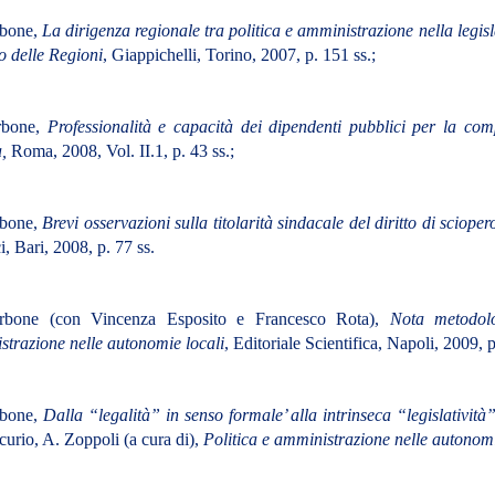
bone,
La dirigenza regionale tra politica e amministrazione nella legisl
 delle Regioni
, Giappichelli, Torino, 2007, p. 151 ss.;
rbone,
Professionalità e capacità dei dipendenti pubblici per la comp
a,
Roma, 2008, Vol. II.1, p. 43 ss.;
bone,
Brevi osservazioni sulla titolarità sindacale del diritto di scioper
, Bari, 2008, p. 77 ss.
bone (con Vincenza Esposito e Francesco Rota),
Nota metodol
trazione nelle autonomie locali
, Editoriale Scientifica, Napoli, 2009,
rbone,
Dalla “legalità” in senso formale’ alla intrinseca “legislatività
urio, A. Zoppoli (a cura di),
Politica e amministrazione nelle autonomi