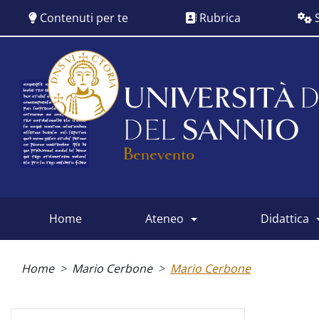
Salta
Contenuti per te
Rubrica
S
al
contenuto
principale
UNIVERSITÀ
D
DEL
SANNIO
Benevento
home
ateneo
didattica
Main
menu
Briciole
di
Home
Mario Cerbone
Mario Cerbone
pane