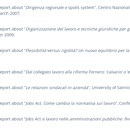
eport about “
Dirigenza regionale e
spoils system”, Centro Nazional
march 2007;
eport about “
Organizzazione del lavoro e tecniche giuridiche per ga
er 2009;
eport about “
Flessibilità
versus
rigidità? Un nuovo equilibrio per la 
eport about “
Dal collegato lavoro alla riforma Fornero: ‘calvario’ o ‘e
eport about “
Le relazioni sindacali in azienda
”, University of Sanni
eport about “
Jobs Act. Come cambia la normativa sul lavoro”
, Conf
report about “Jobs Act
e lavoro nelle amministrazioni pubbliche: fine