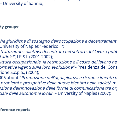
 University of Sannio;
udy groups
:
he giuridiche di sostegno dell’occupazione e decentrament
University of Naples “Federico II”;
trattazione collettiva decentrata nel settore del lavoro pubb
i atipici”
, I.R.S.I. (2001-2002);
uttura occupazionale, la retribuzione e il costo del lavoro 
ormative vigenti sulla loro evoluzione”
- Presidenza del Consi
one S.c.p.a., (2004);
006 about “
Promozione dell’uguaglianza e riconoscimento delle
 problemi e prospettive delle nuove identità nelle società mu
ione dell’innovazione delle forme di comunicazione tra orga
iale delle autonomie locali
” – University of Naples (2007);
nference reports