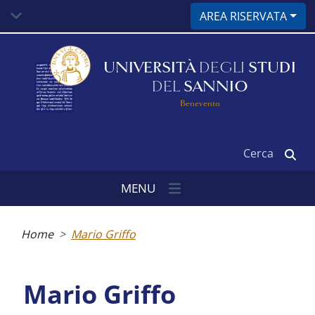
Salta
AREA RISERVATA
al
contenuto
principale
UNIVERSITÀ
DEGLI
STUDI
DEL
SANNIO
Benevento
Cerca
MENU
Briciole
di
Home
Mario Griffo
pane
Mario Griffo