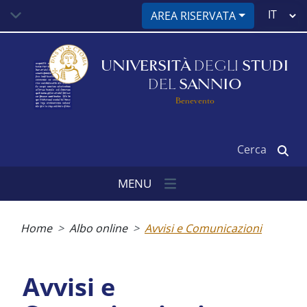
Salta
Select
AREA RISERVATA
al
your
contenuto
language
principale
UNIVERSITÀ
DEGLI
STUDI
DEL
SANNIO
Benevento
Cerca
MENU
Briciole
di
Home
Albo online
Avvisi e Comunicazioni
pane
Avvisi e