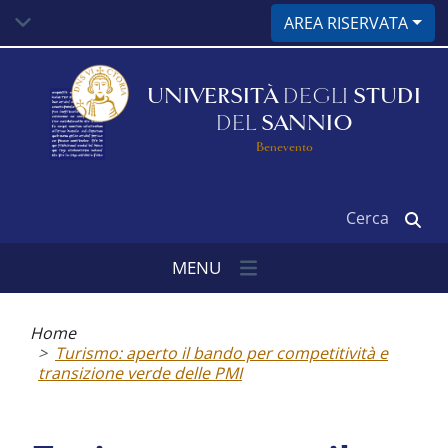
Salta
AREA RISERVATA
al
contenuto
principale
UNIVERSITÀ
DEGLI
STUDI
DEL
SANNIO
Benevento
Cerca
MENU
Briciole
di
Home
pane
Turismo: aperto il bando per competitività e
transizione verde delle PMI