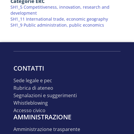
Categorie ERC
SH1_5 Competitiveness, innovation, research and
development
SH1_11 International trade, economic geography
SH1_9 Public administration, public economics
CONTATTI
sede legale e pec
rubrica di ateneo
segnalazioni e suggerimenti
whistleblowing
accesso civico
AMMINISTRAZIONE
amministrazione trasparente