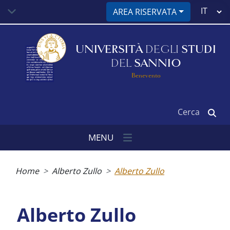
Salta
Select
AREA RISERVATA
al
your
contenuto
language
principale
UNIVERSITÀ
DEGLI
STUDI
DEL
SANNIO
Benevento
Cerca
MENU
Briciole
di
Home
Alberto Zullo
Alberto Zullo
pane
Alberto Zullo