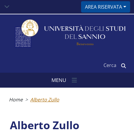
Salta
AREA RISERVATA
al
contenuto
principale
UNIVERSITÀ
DEGLI
STUDI
DEL
SANNIO
Benevento
Cerca
MENU
Briciole
di
Home
Alberto Zullo
pane
Alberto Zullo