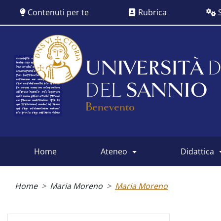
Salta
Contenuti per te
Rubrica
S
al
contenuto
principale
UNIVERSITÀ
D
DEL
SANNIO
Benevento
home
ateneo
didattica
Main
menu
Briciole
di
Home
Maria Moreno
Maria Moreno
pane