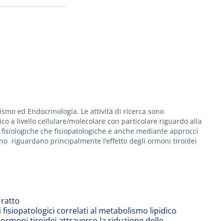
ismo ed Endocrinologia. Le attività di ricerca sono
 a livello cellulare/molecolare con particolare riguardo alla
ia fisiologiche che fisiopatologiche e anche mediante approcci
o riguardano principalmente l’effetto degli ormoni tiroidei
 ratto
isiopatologici correlati al metabolismo lipidico
ormoni tiroidei attraverso la riduzione delle