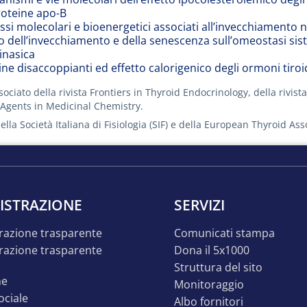
roteine apo-B
ssi molecolari e bioenergetici associati all’invecchiamento n
o dell’invecchiamento e della senescenza sull’omeostasi siste
inasica
ne disaccoppianti ed effetto calorigenico degli ormoni tiroi
sociato della rivista Frontiers in Thyroid Endocrinology, della rivis
Agents in Medicinal Chemistry.
la Società Italiana di Fisiologia (SIF) e della European Thyroid Asso
ISTRAZIONE
SERVIZI
razione trasparente
comunicati stampa
dona il 5x1000
struttura del sito
ne
monitoraggio
sociale
albo fornitori