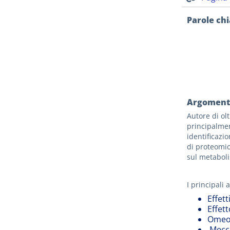
Parole ch
Argomenti
Autore di ol
principalmen
identificazi
di proteomic
sul metaboli
I principali 
Effett
Effet
Omeos
Meccan