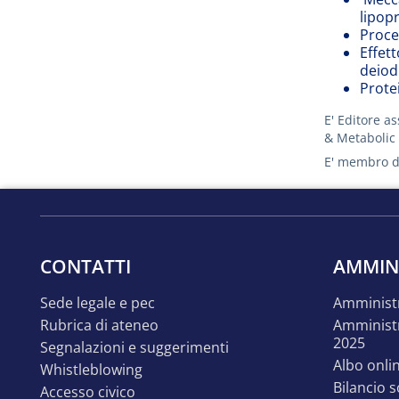
lipop
Proce
Effett
deiod
Protei
E' Editore as
& Metabolic 
E' membro del
CONTATTI
AMMIN
sede legale e pec
amminist
rubrica di ateneo
amministrazione trasparente
2025
segnalazioni e suggerimenti
albo onli
whistleblowing
bilancio 
accesso civico