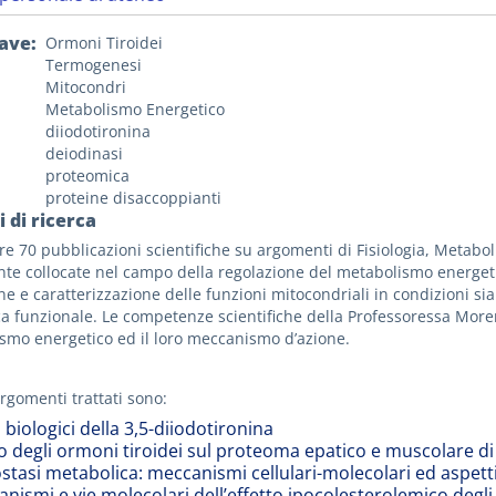
iave
Ormoni Tiroidei
Termogenesi
Mitocondri
Metabolismo Energetico
diiodotironina
deiodinasi
proteomica
proteine disaccoppianti
 di ricerca
tre 70 pubblicazioni scientifiche su argomenti di Fisiologia, Metabol
te collocate nel campo della regolazione del metabolismo energetico
one e caratterizzazione delle funzioni mitocondriali in condizioni s
a funzionale. Le competenze scientifiche della Professoressa Moren
smo energetico ed il loro meccanismo d’azione.
argomenti trattati sono:
i biologici della 3,5-diiodotironina
to degli ormoni tiroidei sul proteoma epatico e muscolare di
tasi metabolica: meccanismi cellulari-molecolari ed aspetti f
ismi e vie molecolari dell’effetto ipocolesterolemico degli 