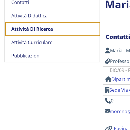
Mari
Contatti
Attività Didattica
Attività Di Ricerca
Contatt
Attività Curriculare
Maria M
Pubblicazioni
Professo
BIO/09 - F
Dipartim
Sede Via 
0
moreno@u
Pagina 