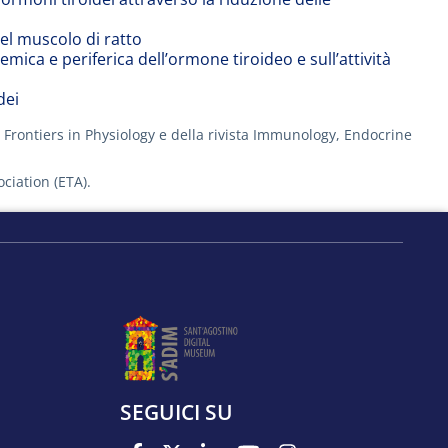
el muscolo di ratto
mica e periferica dell’ormone tiroideo e sull’attività
dei
ta Frontiers in Physiology e della rivista Immunology, Endocrine
ciation (ETA).
SEGUICI SU