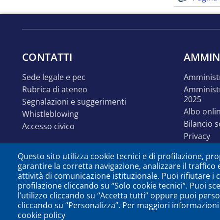
CONTATTI
AMMIN
sede legale e pec
amminist
rubrica di ateneo
amministrazione trasparente
2025
segnalazioni e suggerimenti
albo onli
whistleblowing
bilancio 
accesso civico
privacy
linguaggi
Questo sito utilizza cookie tecnici e di profilazione, prop
accessibil
garantire la corretta navigazione, analizzare il traffico 
disabilit
attività di comunicazione istituzionale. Puoi rifiutare i
identità e linee guida
profilazione cliccando su “Solo cookie tecnici”. Puoi sc
comunica
l’utilizzo cliccando su “Accetta tutti” oppure puoi perso
cliccando su “Personalizza”. Per maggiori informazioni 
open dat
cookie policy