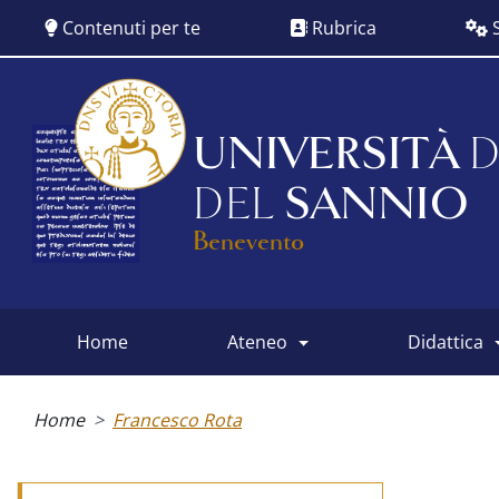
Salta
Contenuti per te
Rubrica
S
al
contenuto
principale
UNIVERSITÀ
D
DEL
SANNIO
Benevento
home
ateneo
didattica
Main
menu
Briciole
di
Home
Francesco Rota
pane