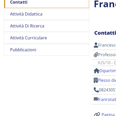
Fran
Contatti
Attività Didattica
Attività Di Ricerca
Contatt
Attività Curriculare
Frances
Pubblicazioni
Professo
IUS/10 - 
Dipartim
Plesso di
0824305
franrota
Pagina 