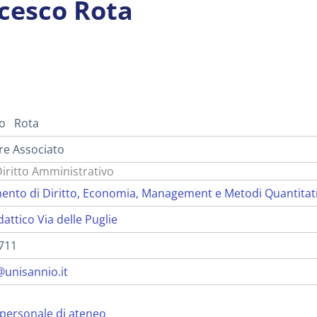
cesco Rota
i
co Rota
re Associato
Diritto Amministrativo
ento di Diritto, Economia, Management e Metodi Quantitat
dattico Via delle Puglie
711
@unisannio.it
personale di ateneo