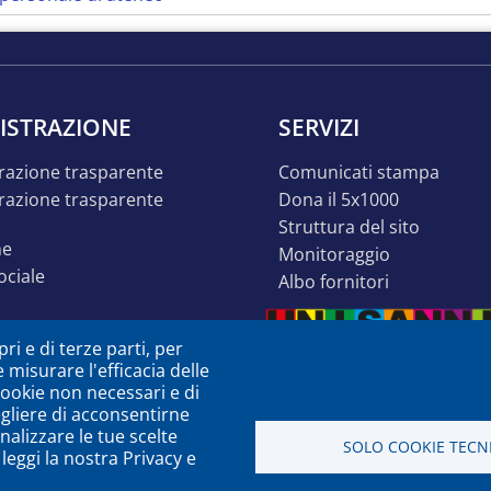
ISTRAZIONE
SERVIZI
razione trasparente
comunicati stampa
dona il 5x1000
struttura del sito
ne
monitoraggio
sociale
albo fornitori
o inclusivo
ri e di terze parti, per
ità
e misurare l'efficacia delle
à o dsa
 cookie non necessari e di
egliere di acconsentirne
zione
nalizzare le tue scelte
SOLO COOKIE TECNI
leggi la nostra Privacy e
a