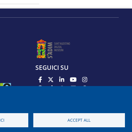
SEGUICI SU
PODCAST
APP
CI
ACCEPT ALL