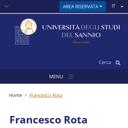
Salta
Select
AREA RISERVATA
al
your
contenuto
language
principale
UNIVERSITÀ
DEGLI
STUDI
DEL
SANNIO
Benevento
Cerca
MENU
Briciole
di
Home
Francesco Rota
pane
Francesco Rota